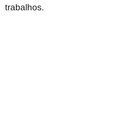
trabalhos.
Ver
Portfólio
PERGUN
TAS
O que abrange a
FREQUE
gestão da
NTES
segurança e
higiene no
trabalho?
Qual a